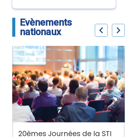
Evènements
chevron_left
chevron_right
nationaux
20èmes Journées de la STI
G