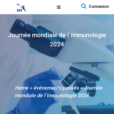
Search for:
Connexion
Aller au contenu
Journée mondiale de l`Immunologie
2024
Home
»
évènements passés
»
Journée
mondiale de l`Immunologie 2024