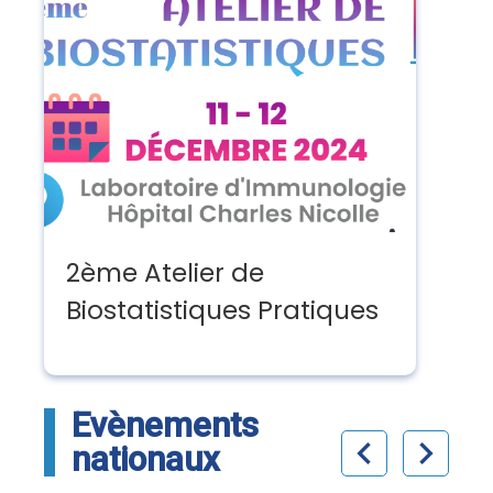
2ème Atelier de
Biostatistiques Pratiques
Evènements
chevron_left
chevron_right
nationaux