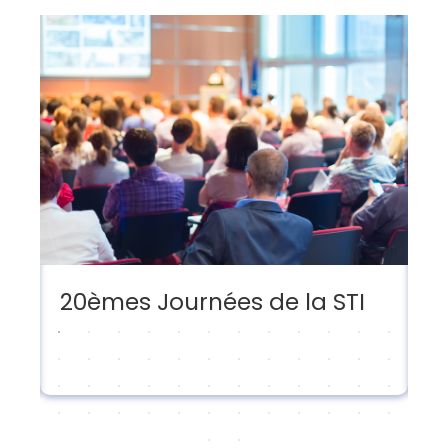
20èmes Journées de la STI
G
s