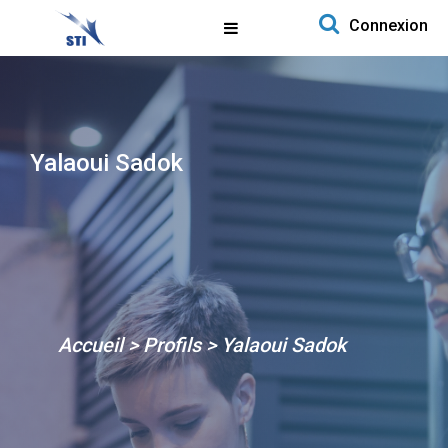
Search for:
Connexion
Aller au contenu
Yalaoui Sadok
Accueil
>
Profils
>
Yalaoui Sadok