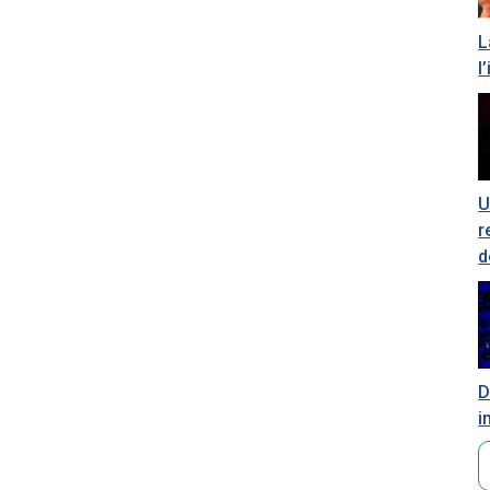
L
l
U
r
d
D
i