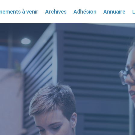
nements à venir
Archives
Adhésion
Annuaire
L