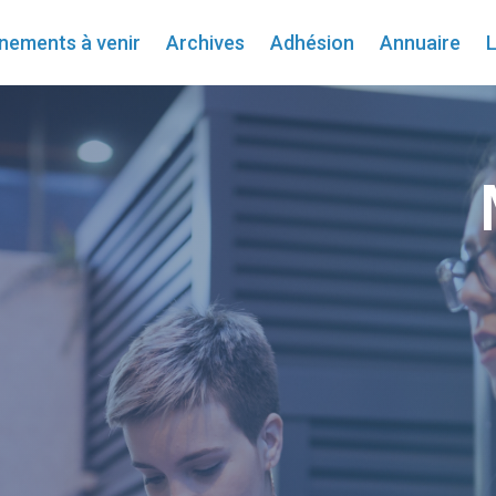
nements à venir
Archives
Adhésion
Annuaire
L