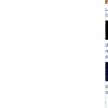
L
l
U
r
d
D
i