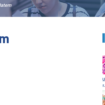
Hatem
em
U
«