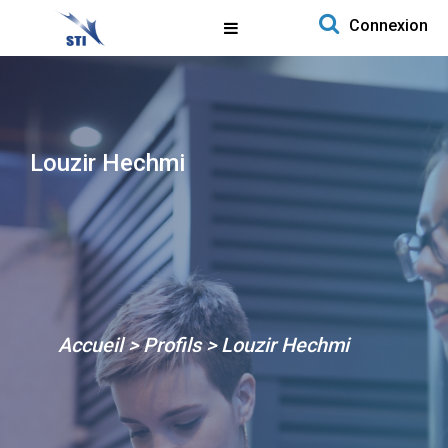
Search for:
Connexion
Aller au contenu
Louzir Hechmi
Accueil
>
Profils
>
Louzir Hechmi