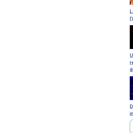
L
l
U
r
d
D
i