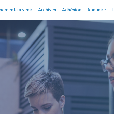
nements à venir
Archives
Adhésion
Annuaire
L