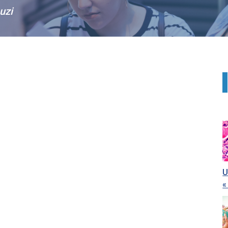
uzi
U
«