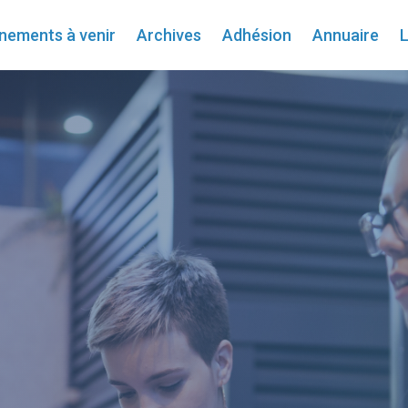
nements à venir
Archives
Adhésion
Annuaire
L