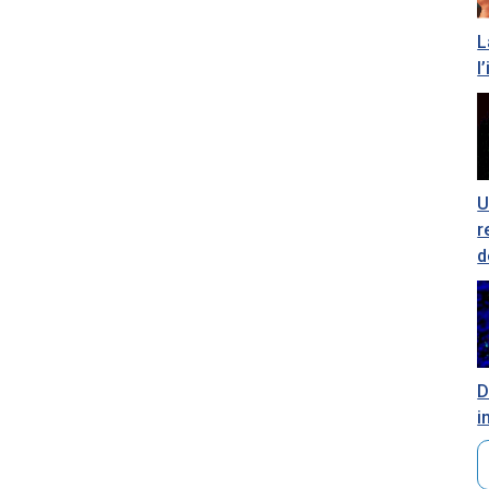
L
l
U
r
d
D
i