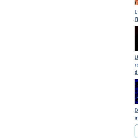
L
l
U
r
d
D
i