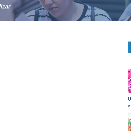
izar
U
«