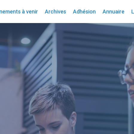
nements à venir
Archives
Adhésion
Annuaire
L