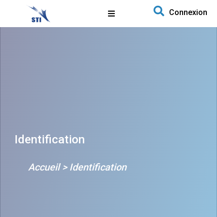
Search for:
Connexion
Aller au contenu
Identification
Accueil
>
Identification